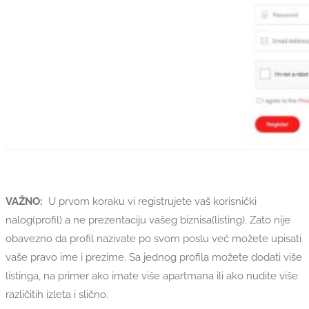
VAŽNO:
U prvom koraku vi registrujete vaš korisnički
nalog(profil) a ne prezentaciju vašeg biznisa(listing). Zato nije
obavezno da profil nazivate po svom poslu već možete upisati
vaše pravo ime i prezime. Sa jednog profila možete dodati više
listinga, na primer ako imate više apartmana ili ako nudite više
različitih izleta i slično.