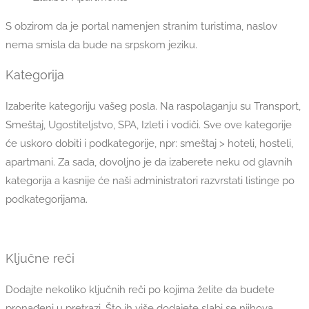
S obzirom da je portal namenjen stranim turistima, naslov
nema smisla da bude na srpskom jeziku.
Kategorija
Izaberite kategoriju vašeg posla. Na raspolaganju su Transport,
Smeštaj, Ugostiteljstvo, SPA, Izleti i vodiči. Sve ove kategorije
će uskoro dobiti i podkategorije, npr: smeštaj > hoteli, hosteli,
apartmani. Za sada, dovoljno je da izaberete neku od glavnih
kategorija a kasnije će naši administratori razvrstati listinge po
podkategorijama.
Ključne reči
Dodajte nekoliko ključnih reči po kojima želite da budete
pronađeni u pretrazi. Što ih više dodajete slabi se njihova