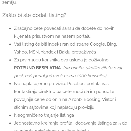
zemlju.
Zašto bi ste dodali listing?
Značajno ćete povećati šansu da dođete do novih
klijenata prisustvom na našem portalu
Vaš listing će biti indeksiran od strane Google, Bing,
Yahoo, MSN, Yandex i Baidu pretraživača
Za prvih 1000 korisnika ova usluga je doživotno
POTPUNO BESPLATNA
(ne brinite, ukoliko čitate ovaj
post, naš portal još uvek nema 1000 korisnika)
Ne naplaćujemo proviziju. Posetioci portala vas
kontaktiraju direktno pa ćete moći da im ponudite
povoljnije cene od onih na Airbnb, Booking, Viator i
sličnim sajtovima koji naplaćuju proviziju.
Neograničeno trajanje listinga
Jednostavno kreiranje profila i dodavanje listinga za 5 do
10 minuta objašnjeno u daljem tekstu