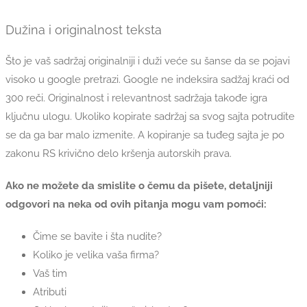
Dužina i originalnost teksta
Što je vaš sadržaj originalniji i duži veće su šanse da se pojavi
visoko u google pretrazi. Google ne indeksira sadžaj kraći od
300 reči. Originalnost i relevantnost sadržaja takođe igra
ključnu ulogu. Ukoliko kopirate sadržaj sa svog sajta potrudite
se da ga bar malo izmenite. A kopiranje sa tuđeg sajta je po
zakonu RS krivično delo kršenja autorskih prava.
Ako ne možete da smislite o čemu da pišete, detaljniji
odgovori na neka od ovih pitanja mogu vam pomoći:
Čime se bavite i šta nudite?
Koliko je velika vaša firma?
Vaš tim
Atributi