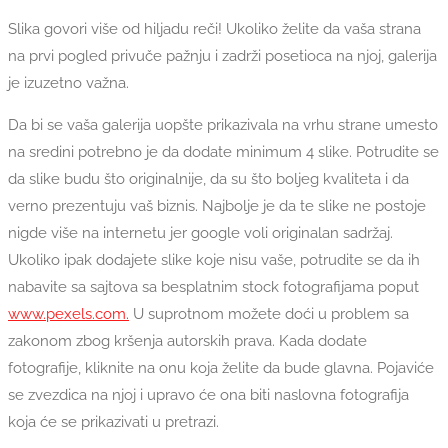
Slika govori više od hiljadu reči! Ukoliko želite da vaša strana
na prvi pogled privuče pažnju i zadrži posetioca na njoj, galerija
je izuzetno važna.
Da bi se vaša galerija uopšte prikazivala na vrhu strane umesto
na sredini potrebno je da dodate minimum 4 slike. Potrudite se
da slike budu što originalnije, da su što boljeg kvaliteta i da
verno prezentuju vaš biznis. Najbolje je da te slike ne postoje
nigde više na internetu jer google voli originalan sadržaj.
Ukoliko ipak dodajete slike koje nisu vaše, potrudite se da ih
nabavite sa sajtova sa besplatnim stock fotografijama poput
www.pexels.com.
U suprotnom možete doći u problem sa
zakonom zbog kršenja autorskih prava. Kada dodate
fotografije, kliknite na onu koja želite da bude glavna. Pojaviće
se zvezdica na njoj i upravo će ona biti naslovna fotografija
koja će se prikazivati u pretrazi.