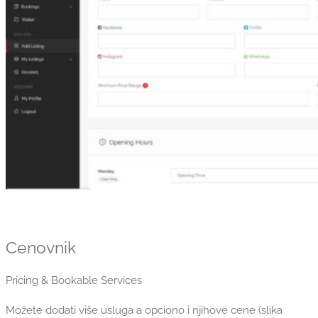
Cenovnik
Pricing & Bookable Services
Možete dodati više usluga a opciono i njihove cene (slika