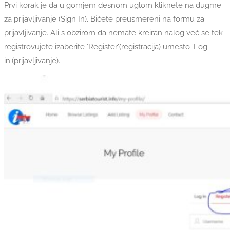
Prvi korak je da u gornjem desnom uglom kliknete na dugme
za prijavljivanje (Sign In). Bićete preusmereni na formu za
prijavljivanje. Ali s obzirom da nemate kreiran nalog već se tek
registrovujete izaberite ‘Register'(registracija) umesto ‘Log
in'(prijavljivanje).