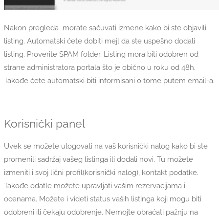
Nakon pregleda morate sačuvati izmene kako bi ste objavili
listing. Automatski ćete dobiti mejl da ste uspešno dodali
listing. Proverite SPAM folder. Listing mora biti odobren od
strane administratora portala što je obično u roku od 48h.
Takođe ćete automatski biti informisani o tome putem email-a.
Korisnički panel
Uvek se možete ulogovati na vaš korisnički nalog kako bi ste
promenili sadržaj vašeg listinga ili dodali novi. Tu možete
izmeniti i svoj lični profil(korisnički nalog), kontakt podatke.
Takođe odatle možete upravljati vašim rezervacijama i
ocenama. Možete i videti status vaših listinga koji mogu biti
odobreni ili čekaju odobrenje. Nemojte obraćati pažnju na