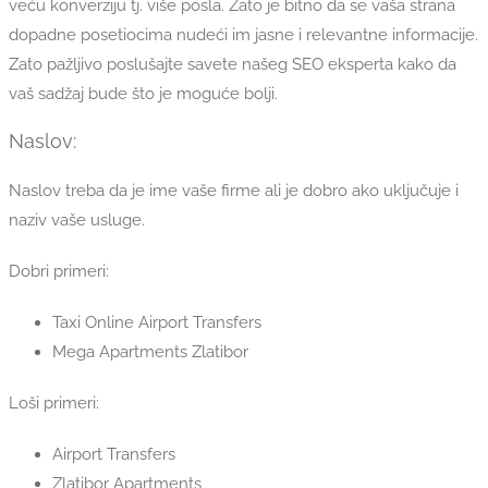
veću konverziju tj. više posla. Zato je bitno da se vaša strana
dopadne posetiocima nudeći im jasne i relevantne informacije.
Zato pažljivo poslušajte savete našeg SEO eksperta kako da
vaš sadžaj bude što je moguće bolji.
Naslov:
Naslov treba da je ime vaše firme ali je dobro ako uključuje i
naziv vaše usluge.
Dobri primeri:
Taxi Online Airport Transfers
Mega Apartments Zlatibor
Loši primeri:
Airport Transfers
Zlatibor Apartments