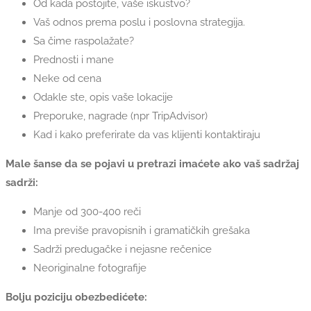
Od kada postojite, vaše iskustvo?
Vaš odnos prema poslu i poslovna strategija.
Sa čime raspolažate?
Prednosti i mane
Neke od cena
Odakle ste, opis vaše lokacije
Preporuke, nagrade (npr TripAdvisor)
Kad i kako preferirate da vas klijenti kontaktiraju
Male šanse da se pojavi u pretrazi imaćete ako vaš sadržaj
sadrži:
Manje od 300-400 reči
Ima previše pravopisnih i gramatičkih grešaka
Sadrži predugačke i nejasne rečenice
Neoriginalne fotografije
Bolju poziciju obezbedićete: