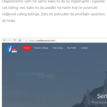
Objasnićemo vam ne samo kako to da se registrujete i oglasite
vaš listing, već kako to da uradite na način koji će povećati
vidljivost vašeg listinga. Zato se potrudite da pročitate uputstvo
do kraja.