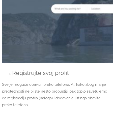
Registrujte svoj profil
Sve je moguće obaviti i preko telefona. Ali kako zbog manje
preglednosti ne bi ste nešto propustili ipak toplo savetujemo
da registraciju profila (naloga) i dodavanje listinga obavite
preko telefona.