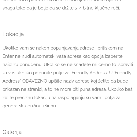
snaga tako da je bolje da se držite 3-4 bitne ključne reči.
Lokacija
Ukoliko vam se nakon popunjavanja adrese i pritiskom na
Enter ne nudi automatski vaša adresa kao opcija izaberite
najbližu ponuđenu. Ukoliko se ne snađete mi ćemo to ispraviti
za vas ukoliko popunite polje za ‘Friendly Address’. U ‘Friendly
Address” OBAVEZNO upišite naziv adrese koj želite da bude
prikazan na stranici, a to ne mora biti puna adresa. Ukoliko baš
želite preciznu lokaciju na raspolaganju su vam i polja za
geografsku dužinu i širinu.
Galerija