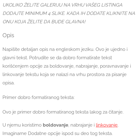
UKOLIKO ŽELITE GALERIJU NA VRHU VAŠEG LISTINGA
DODAJTE MINIMUM 4 SLIKE. KADA IH DODATE KLIKNITE NA
ONU KOJA ŽELITE DA BUDE GLAVNA!
Opis
Napišite detaljan opis na engleskom jeziku. Ovo je ujedno i
glavni tekst. Potrudite se da dobro formatirate tekst
korišćenjem opcije za boldovanje, nabrajanje, poravnavanje i
linkovanje tekstu koja se nalazi na vrhu prostora za pisanje
opisa.
Primer dobro formatiranog teksta:
Ovo je primer dobro formatiranog teksta lakog za čitanje.
U njemu koristimo
boldovanje
, nabrajanje i
linkovanje
.
Imaginarne Dodatne opcije ispod su deo tog teksta.