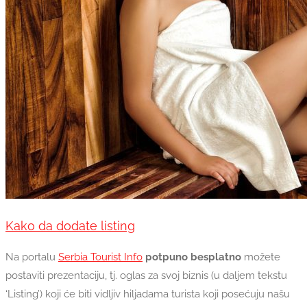
Kako da dodate listing
Na portalu
Serbia Tourist Info
potpuno besplatno
možete
postaviti prezentaciju, tj. oglas za svoj biznis (u daljem tekstu
‘Listing’) koji će biti vidljiv hiljadama turista koji posećuju našu