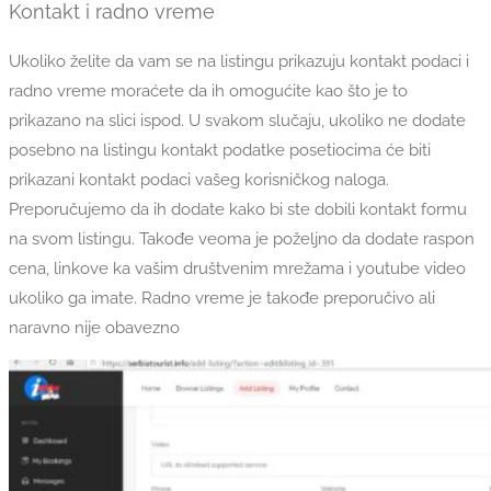
Kontakt i radno vreme
Ukoliko želite da vam se na listingu prikazuju kontakt podaci i
radno vreme moraćete da ih omogućite kao što je to
prikazano na slici ispod. U svakom slučaju, ukoliko ne dodate
posebno na listingu kontakt podatke posetiocima će biti
prikazani kontakt podaci vašeg korisničkog naloga.
Preporučujemo da ih dodate kako bi ste dobili kontakt formu
na svom listingu. Takođe veoma je poželjno da dodate raspon
cena, linkove ka vašim društvenim mrežama i youtube video
ukoliko ga imate. Radno vreme je takođe preporučivo ali
naravno nije obavezno