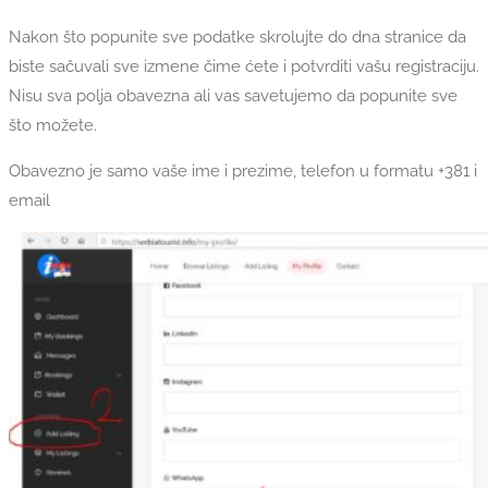
Nakon što popunite sve podatke skrolujte do dna stranice da
biste sačuvali sve izmene čime ćete i potvrditi vašu registraciju.
Nisu sva polja obavezna ali vas savetujemo da popunite sve
što možete.
Obavezno je samo vaše ime i prezime, telefon u formatu +381 i
email