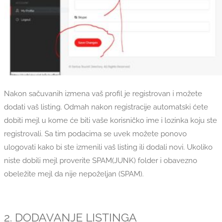
Nakon sačuvanih izmena vaš profil je registrovan i možete
dodati vaš listing. Odmah nakon registracije automatski ćete
dobiti mejl u kome će biti vaše korisničko ime i lozinka koju ste
registrovali. Sa tim podacima se uvek možete ponovo
ulogovati kako bi ste izmenili vaš listing ili dodali novi. Ukoliko
niste dobili mejl proverite SPAM(JUNK) folder i obavezno
obeležite mejl da nije nepoželjan (SPAM).
2. DODAVANJE LISTINGA