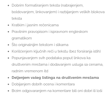
Dobrim formatiranjem teksta (nabrajenjem,
boldovanjem, linkovanjem) i razbijanjem velikih blokova
teksta
Kratkim i jasnim rečenicama
Pravilnim pravopisom i ispravnom engleskom
gramatikom
Što originalnijim tekstom i slikama
Korišćenjem ključnih reči u tekstu (bez forsiranja istih)
Popunjavanjem svih podataka poput linkova ka
društvenim mrežama i dodavanjem usluga sa cenama,
radnim vremenom itd
Deljenjem vašeg listinga na društvenim mrežama
Dobijanjem dobrih ocena i komentara
Brzim odgovaranjem na komentare bili oni dobri ili loši