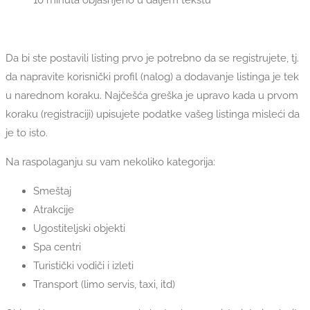
Da bi ste postavili listing prvo je potrebno da se registrujete, tj.
da napravite korisnički profil (nalog) a dodavanje listinga je tek
u narednom koraku. Najčešća greška je upravo kada u prvom
koraku (registraciji) upisujete podatke vašeg listinga misleći da
je to isto.
Na raspolaganju su vam nekoliko kategorija:
Smeštaj
Atrakcije
Ugostiteljski objekti
Spa centri
Turistički vodiči i izleti
Transport (limo servis, taxi, itd)