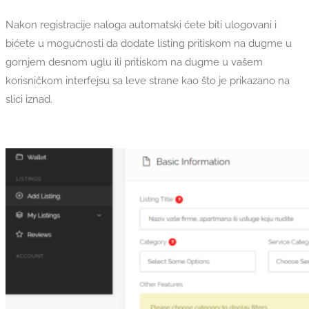
Nakon registracije naloga automatski ćete biti ulogovani i
bićete u mogućnosti da dodate listing pritiskom na dugme u
gornjem desnom uglu ili pritiskom na dugme u vašem
korisničkom interfejsu sa leve strane kao što je prikazano na
slici iznad.