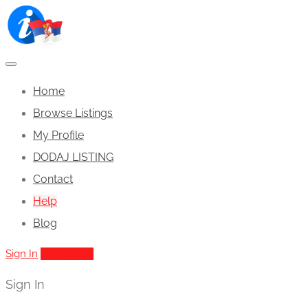
Home
Browse Listings
My Profile
DODAJ LISTING
Contact
Help
Blog
Sign In
Add Listing
Sign In