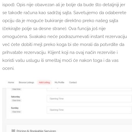
ispod). Opis nije obavezan ali je bolje da bude što detaljniji jer
se takođe računa kao sadržaj sajta. Savetujemo da odaberete
opciju da je moguće bukiranje direktno preko našeg sajta
(čekirajte polje sa desne strane). Ova funcija još nije
omogućena. Svakako neće podrazumevati instant rezervaciju
već ćete dobiti mejl preko koga bi ste morali da potvrdite da
prihvatate rezervaciju. Klijent koji na ovaj način rezerviše i
koristi vašu uslugu ili smeštaj moći će nakon toga i da vas
oceni.