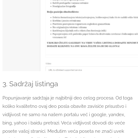
3. Sadržaj listinga
Popunjavanje sadržaja je najbitniji deo celog procesa. Od toga
koliko kvalitetno ovaj deo posla obavite zavisiće prisustvo i
vidljivost ne samo na našem portalu već i google, yandex,
bing, yahoo i baidu pretrazi. Veća vidljivost dovodi do veće
posete vašoj stranici. Međutim veća poseta ne znači uvek