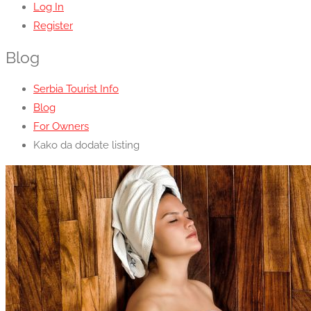
Log In
Register
Blog
Serbia Tourist Info
Blog
For Owners
Kako da dodate listing