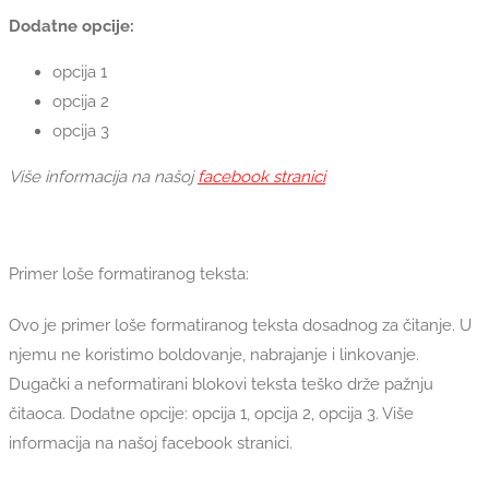
Dodatne opcije:
opcija 1
opcija 2
opcija 3
Više informacija na našoj
facebook stranici
Primer loše formatiranog teksta:
Ovo je primer loše formatiranog teksta dosadnog za čitanje. U
njemu ne koristimo boldovanje, nabrajanje i linkovanje.
Dugački a neformatirani blokovi teksta teško drže pažnju
čitaoca. Dodatne opcije: opcija 1, opcija 2, opcija 3. Više
informacija na našoj facebook stranici.